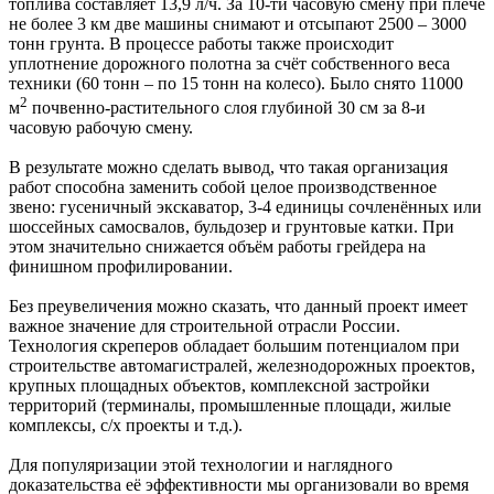
топлива составляет 13,9 л/ч. За 10-ти часовую смену при плече
не более 3 км две машины снимают и отсыпают 2500 – 3000
тонн грунта. В процессе работы также происходит
уплотнение дорожного полотна за счёт собственного веса
техники (60 тонн – по 15 тонн на колесо). Было снято 11000
2
м
почвенно-растительного слоя глубиной 30 см за 8-и
часовую рабочую смену.
В результате можно сделать вывод, что такая организация
работ способна заменить собой целое производственное
звено: гусеничный экскаватор, 3-4 единицы сочленённых или
шоссейных самосвалов, бульдозер и грунтовые катки. При
этом значительно снижается объём работы грейдера на
финишном профилировании.
Без преувеличения можно сказать, что данный проект имеет
важное значение для строительной отрасли России.
Технология скреперов обладает большим потенциалом при
строительстве автомагистралей, железнодорожных проектов,
крупных площадных объектов, комплексной застройки
территорий (терминалы, промышленные площади, жилые
комплексы, с/х проекты и т.д.).
Для популяризации этой технологии и наглядного
доказательства её эффективности мы организовали во время