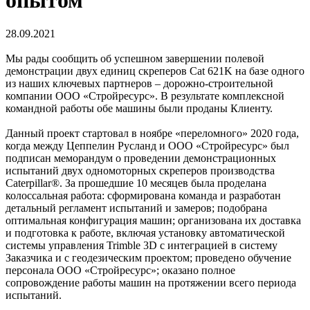
28.09.2021
Мы рады сообщить об успешном завершении полевой
демонстрации двух единиц скреперов Cat 621K на базе одного
из наших ключевых партнеров – дорожно-строительной
компании ООО «Стройресурс». В результате комплексной
командной работы обе машины были проданы Клиенту.
Данный проект стартовал в ноябре «переломного» 2020 года,
когда между Цеппелин Русланд и ООО «Стройресурс» был
подписан меморандум о проведении демонстрационных
испытаний двух одномоторных скреперов производства
Caterpillar®. За прошедшие 10 месяцев была проделана
колоссальная работа: сформирована команда и разработан
детальный регламент испытаний и замеров; подобрана
оптимальная конфигурация машин; организована их доставка
и подготовка к работе, включая установку автоматической
системы управления Trimble 3D с интеграцией в систему
Заказчика и c геодезическим проектом; проведено обучение
персонала ООО «Стройресурс»; оказано полное
сопровождение работы машин на протяжении всего периода
испытаний.