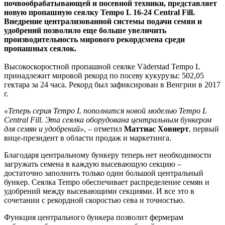
почвообрабатывающей и посевной техники, представляет
новую пропашную сеялку Tempo L 16-24 Central Fill.
Внедрение централизованной системы подачи семян и
удобрений позволило еще больше увеличить
производительность мирового рекордсмена среди
пропашных сеялок.
Высокоскоростной пропашной сеялке Väderstad Tempo L
принадлежит мировой рекорд по посеву кукурузы: 502,05
гектара за 24 часа. Рекорд был зафиксирован в Венгрии в 2017
г.
«Теперь серия Tempo L пополнится новой моделью Tempo L
Central Fill. Эта сеялка оборудована центральным бункером
для семян и удобрений»
, – отметил
Маттиас Ховнерт
, первый
вице-президент в области продаж и маркетинга.
Благодаря центральному бункеру теперь нет необходимости
загружать семена в каждую высевающую секцию –
достаточно заполнить только один большой центральный
бункер. Сеялка Tempo обеспечивает распределение семян и
удобрений между высевающими секциями. И все это в
сочетании с рекордной скоростью сева и точностью.
Функция центрального бункера позволит фермерам