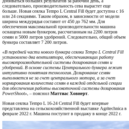
добиваться больших результатов за рабочий день, а
следовательно, производительность сева вырастет еще
больше. Новая сеялка Tempo L Central Fill будет доступна с 16
или 24 секциями. Таким образом, в зависимости от модели
ширина междурядья составит от 450 до 762 мм. Для
обеспечения максимальной производительности машина
оснащена новым бункером, рассчитанным на 2200 литров
семян и 5000 литров удобрений. Следовательно, общий объем
бункера составляет 7 200 литров.
«В передней части нового бункера сеялки Tempo L Central Fill
установлено два вентилятора, обеспечивающих работу
высокопроизводительной системы дозирования семян и
удобрений. В основе системы Центрального бункера лежит
интуитивно понятная технология. Дозирование семян
выполняется не за счет центрального мотора, а за счет
нормирования количества семян в каждой отдельной секции
для обеспечения работы высокоточной системы дозирования
PowerShoot»
, – пояснил
Маттиас Ховнерт
.
Новая сеялка Tempo L 16-24 Central Fill будет впервые
представлена на сельскохозяйственной выставке Agritechnica в
феврале 2022 г. Машина поступит в продажу в конце 2022 г.