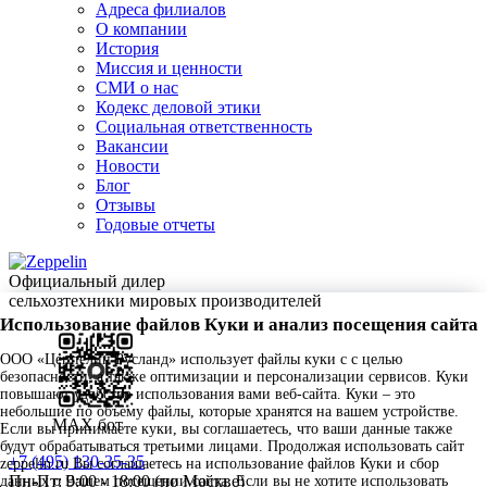
Адреса филиалов
О компании
История
Миссия и ценности
СМИ о нас
Кодекс деловой этики
Социальная ответственность
Вакансии
Новости
Блог
Отзывы
Годовые отчеты
Официальный дилер
сельхозтехники мировых производителей
Использование файлов Куки и анализ посещения сайта
ООО «Цеппелин Русланд» использует файлы куки c с целью
безопасности, а также оптимизации и персонализации сервисов. Куки
повышают удобство использования вами веб-сайта. Куки – это
небольшие по объему файлы, которые хранятся на вашем устройстве.
MAX бот
Если вы принимаете куки, вы соглашаетесь, что ваши данные также
будут обрабатываться третьими лицами. Продолжая использовать сайт
+7 (495) 130-35-35
zeppelin.ru Вы соглашаетесь на использование файлов Куки и сбор
Пн-Пт: 9:00 - 18:00 (по Москве)
данных о Вашем посещении сайта. Если вы не хотите использовать