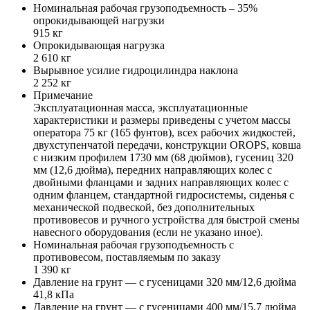
Номинальная рабочая грузоподъемность – 35%
опрокидывающей нагрузки
915 кг
Опрокидывающая нагрузка
2 610 кг
Вырывное усилие гидроцилиндра наклона
2 252 кг
Примечание
Эксплуатационная масса, эксплуатационные
характеристики и размеры приведены с учетом массы
оператора 75 кг (165 фунтов), всех рабочих жидкостей,
двухступенчатой передачи, конструкции OROPS, ковша
с низким профилем 1730 мм (68 дюймов), гусениц 320
мм (12,6 дюйма), передних направляющих колес с
двойными фланцами и задних направляющих колес с
одним фланцем, стандартной гидросистемы, сиденья с
механической подвеской, без дополнительных
противовесов и ручного устройства для быстрой смены
навесного оборудования (если не указано иное).
Номинальная рабочая грузоподъемность с
противовесом, поставляемым по заказу
1 390 кг
Давление на грунт — с гусеницами 320 мм/12,6 дюйма
41,8 кПа
Давление на грунт — с гусеницами 400 мм/15,7 дюйма