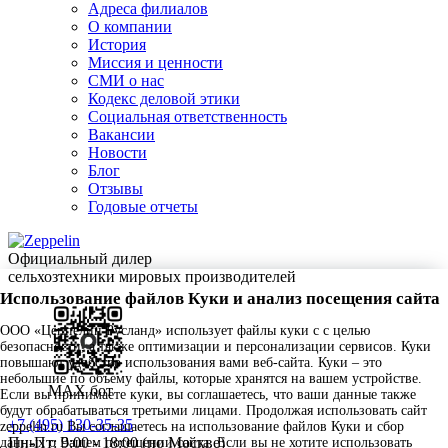
Адреса филиалов
О компании
История
Миссия и ценности
СМИ о нас
Кодекс деловой этики
Социальная ответственность
Вакансии
Новости
Блог
Отзывы
Годовые отчеты
Официальный дилер
сельхозтехники мировых производителей
Использование файлов Куки и анализ посещения сайта
ООО «Цеппелин Русланд» использует файлы куки c с целью
безопасности, а также оптимизации и персонализации сервисов. Куки
повышают удобство использования вами веб-сайта. Куки – это
небольшие по объему файлы, которые хранятся на вашем устройстве.
MAX бот
Если вы принимаете куки, вы соглашаетесь, что ваши данные также
будут обрабатываться третьими лицами. Продолжая использовать сайт
+7 (495) 130-35-35
zeppelin.ru Вы соглашаетесь на использование файлов Куки и сбор
Пн-Пт: 9:00 - 18:00 (по Москве)
данных о Вашем посещении сайта. Если вы не хотите использовать