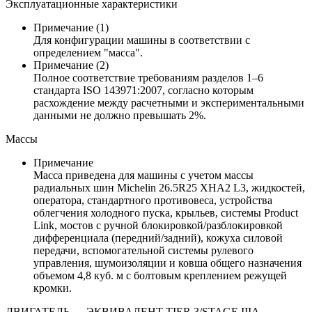
Эксплуатационные характеристики
Примечание (1)
Для конфигурации машины в соответствии с
определением "масса".
Примечание (2)
Полное соответствие требованиям разделов 1–6
стандарта ISO 143971:2007, согласно которым
расхождение между расчетными и экспериментальными
данными не должно превышать 2%.
Массы
Примечание
Масса приведена для машины с учетом массы
радиальных шин Michelin 26.5R25 XHA2 L3, жидкостей,
оператора, стандартного противовеса, устройства
облегчения холодного пуска, крыльев, системы Product
Link, мостов с ручной блокировкой/разблокировкой
дифференциала (передний/задний), кожуха силовой
передачи, вспомогательной системы рулевого
управления, шумоизоляции и ковша общего назначения
объемом 4,8 куб. м с болтовым креплением режущей
кромки.
ДВИГАТЕЛЬ — ЭКВИВАЛЕНТ TIER 3/STAGE IIIA