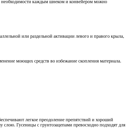
ри необходимости каждым шнеком и конвейером можно
аллельной или раздельной активации левого и правого крыла,
менение моющих средств во избежание скопления материала.
Д
с
обеспечивают легкое преодоление препятствий и хороший
у слою. Гусеницы с грунтозацепами превосходно подходят для