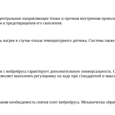
центральные направляющие блоки и прочная внутренняя провол
м и предотвращения его скопления.
 нагрев в случае отказа температурного датчика. Система также
и с вибробруса гарантирует дополнительную универсальность. 
воляет выполнять регулировку на ходу при стандартной и мак
раняя необходимость снятия плит вибробруса. Механически обр