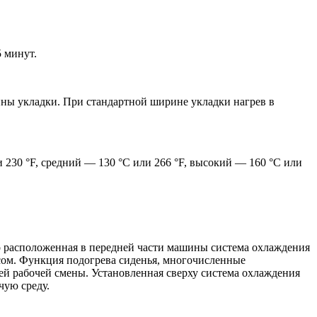
5 минут.
ины укладки. При стандартной ширине укладки нагрев в
 230 °F, средний — 130 °C или 266 °F, высокий — 160 °C или
ко расположенная в передней части машины система охлаждения
сом. Функция подогрева сиденья, многочисленные
ей рабочей смены. Установленная сверху система охлаждения
чую среду.