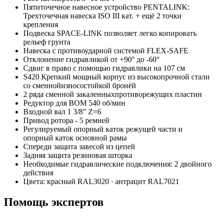
Пятиточечное навесное устройство PENTALINK:
Трехточечная навеска ISO III кат. + ещё 2 точки
крепления
Подвеска SPACE-LINK позволяет легко копировать
рельеф грунта
Навеска с противоударной системой FLEX-SAFE
Отклонение гидравликой от +90° до -60°
Сдвиг в право с помощью гидравлики на 107 см
S420 Крепкий мощный корпус из высокопрочной стали
со сменнойизносостойкой бронёй
2 ряда сменной закаленныхпротиворежущих пластин
Редуктор для ВОМ 540 об/мин
Входной вал 1 3/8” Z=6
Привод ротора - 5 ремней
Регулируемый опорный каток режущей части и
опорный каток основной рамы
Спереди защита завесой из цепей
Задняя защита резиновая шторка
Необходимые гидравлические подключения: 2 двойного
действия
Цвета: красный RAL3020 · антрацит RAL7021
Помощь экспертов