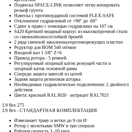
Подвеска SPACE-LINK позволяет легко копировать
рельеф грунта
Навеска с противоударной системой FLEX-SAFE
Отклонение гидравликой от +90° до -60°
Сдвиг в право с помощью гидравлики на 107 см
S420 Крепкий мощный корпус из высокопрочной стали
со сменнойизносостойкой бронёй
2 ряда сменной закаленныхпротиворежущих пластин
Редуктор для ВОМ 540 об/мин
Входной вал 1 3/8” Z=6
Привод ротора - 5 ремней
Регулируемый опорный каток режущей части и
опорный каток основной рамы
Спереди защита завесой из цепей
Задняя защита резиновая шторка
Необходимые гидравлические подключения: 2 двойного
действия
Цвета: красный RAL3020 · антрацит RAL7021
L9 flex 275
L9 flex - СТАНДАРТНАЯ КОМПЛЕКТАЦИЯ
Измельчает траву и ветки до 9 cm Ø
Ротор с молотками SMW в три спирали
Рабочая скорость 3 -10 км/ч