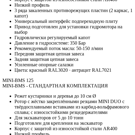
Низкий профиль
3 ряда закаленных противорежущих пластин (2 каркас, 1
капот)
Универсальный интерфейс подпереходную плиту
Привод подготовлен для установки гидромотора на
выбор
Гидровлически регулируемый капот
Давление в гидросистеме: 350 Бар
Рекомендуемый поток масла: 50-150 л/мин
Передняя защитная цепная завеса
Задняя защитная цепная завеса
Усиленные опорные салазки
Цвета: красный RAL3020 · антрацит RAL7021
MINI-BMS 125
MINI-BMS - СТАНДАРТНАЯ КОМПЛЕКТАЦИЯ
Режет кустарники и деревья до 10 см Ø
Ротор с жёстко закреплёнными резцами MINI DUO с
твёрдосплавными вставками из карбид-вольфрамового
сплава; с износостойкими резцедержателями
Для экскаваторов от 5 до 10 тонн
Подготовлен для крепления на экскаватор
Корпус с защитой из износостойкой стали AR400
Низкий профиль