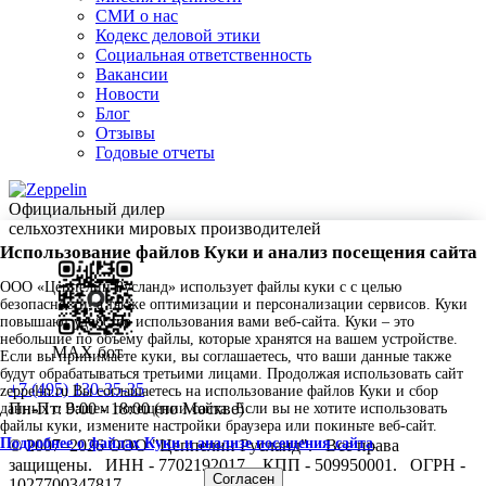
СМИ о нас
Кодекс деловой этики
Социальная ответственность
Вакансии
Новости
Блог
Отзывы
Годовые отчеты
Официальный дилер
сельхозтехники мировых производителей
Использование файлов Куки и анализ посещения сайта
ООО «Цеппелин Русланд» использует файлы куки c с целью
безопасности, а также оптимизации и персонализации сервисов. Куки
повышают удобство использования вами веб-сайта. Куки – это
небольшие по объему файлы, которые хранятся на вашем устройстве.
MAX бот
Если вы принимаете куки, вы соглашаетесь, что ваши данные также
будут обрабатываться третьими лицами. Продолжая использовать сайт
+7 (495) 130-35-35
zeppelin.ru Вы соглашаетесь на использование файлов Куки и сбор
Пн-Пт: 9:00 - 18:00 (по Москве)
данных о Вашем посещении сайта. Если вы не хотите использовать
файлы куки, измените настройки браузера или покиньте веб-сайт.
Подробнее о файлах Куки и анализе посещения сайта
.
© 2007–2026 ООО "Цеппелин Русланд".
Все права
защищены.
ИНН - 7702192017.
КПП - 509950001.
ОГРН -
Согласен
1027700347817