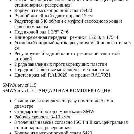
стационарная, реверсивная
Корпус из высокопрочной стали S420
Ручной линейный сдвиг вправо 17 см
Редуктор на 540 об/мин с муфтой свободного хода и
сквозным валом
Под входой вал 1 3/8” Z=6
Клиноременная передача - ремни:≤ 155: 3, ≥ 175: 4
Усиленый опорный каток, регулируемый по высоте на 5
см
Регулируемый задний капот с резиновой защитной
шторкой
2 ряда закаленных противорежущих пластин
Передние защитные металлические пластины
Цвета: красный RAL3020 · антрацит RAL7021
SMWA rev cf 115
SMWA rev cf - СТАНДАРТНАЯ КОМПЛЕКТАЦИЯ
Скашивает и измельчает траву и ветки до 5 см в
диаметре
Стандартный ротор с молотками SMW
Рабочая скорость 3–10 км/ч
3-точечная навеска согласно ISO I и II кат. центральная
стационарная, реверсивная
Корпус из высокопрочной стали S420