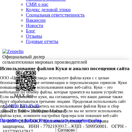
СМИ о нас
Кодекс деловой этики
Социальная ответственность
Вакансии
Новости
Блог
Отзывы
Годовые отчеты
Официальный дилер
сельхозтехники мировых производителей
Использование файлов Куки и анализ посещения сайта
ООО «Цеппелин Русланд» использует файлы куки c с целью
безопасности, а также оптимизации и персонализации сервисов. Куки
повышают удобство использования вами веб-сайта. Куки – это
небольшие по объему файлы, которые хранятся на вашем устройстве.
MAX бот
Если вы принимаете куки, вы соглашаетесь, что ваши данные также
будут обрабатываться третьими лицами. Продолжая использовать сайт
+7 (495) 130-35-35
zeppelin.ru Вы соглашаетесь на использование файлов Куки и сбор
Пн-Пт: 9:00 - 18:00 (по Москве)
данных о Вашем посещении сайта. Если вы не хотите использовать
файлы куки, измените настройки браузера или покиньте веб-сайт.
Подробнее о файлах Куки и анализе посещения сайта
.
© 2007–2026 ООО "Цеппелин Русланд".
Все права
защищены.
ИНН - 7702192017.
КПП - 509950001.
ОГРН -
Согласен
1027700347817