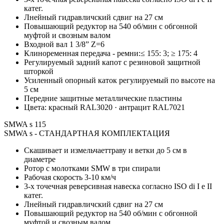
катег.
Лнейный гидравличский сдвиг на 27 см
Повышающий редуктор на 540 об/мин с обгонной
муфтой и свозным валом
Входной вал 1 3/8” Z=6
Клиноременная передача - ремни:≤ 155: 3; ≥ 175: 4
Регулируемый задний капот с резиновой защитной
шторкой
Усиленный опорный каток регулируемый по высоте на
5 см
Передние защитные металлические пластины
Цвета: красный RAL3020 · антрацит RAL7021
SMWA s 115
SMWA s - СТАНДАРТНАЯ КОМПЛЕКТАЦИЯ
Скашивает и измельчаеттраву и ветки до 5 см в
диаметре
Ротор с молотками SMW в три спирали
Рабочая скорость 3-10 км/ч
3-х точечная реверсивная навеска согласно ISO di I e II
катег.
Лнейный гидравличский сдвиг на 27 см
Повышающий редуктор на 540 об/мин с обгонной
муфтой и свозным валом