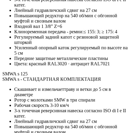
катег.
Лнейный гидравличский сдвиг на 27 см
Повышающий редуктор на 540 об/мин с обгонной
муфтой и свозным валом
Входной вал 1 3/8” Z=6
Клиноременная передача - ремни:≤ 155: 3; ≥ 175: 4
Регулируемый задний капот с резиновой защитной
шторкой
Усиленный опорный каток регулируемый по высоте на
5 см
Передние защитные металлические пластины
Цвета: красный RAL3020 · антрацит RAL7021
SMWA s 125
SMWA s - СТАНДАРТНАЯ КОМПЛЕКТАЦИЯ
Скашивает и измельчаеттраву и ветки до 5 см в
диаметре
Ротор с молотками SMW в три спирали
Рабочая скорость 3-10 км/ч
3-х точечная реверсивная навеска согласно ISO di I e II
катег.
Лнейный гидравличский сдвиг на 27 см
Повышающий редуктор на 540 об/мин с обгонной
муфтой и свозным валом