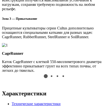
Конструкция получается максимальной устойчивой к
нагрузкам, сохраняя требуемую подвижность на любом
рельефе.
Зона 3 — Прикатывание
Прицепные культиваторы серии Cultus дополнительно
оснащаются специальными катками для разных задач:
CageRunner, RubberRunner, SteelRunner и SoilRunner.
CageRunner
Каток CageRunner с клеткой 550-миллиметрового диаметра
Д
эффективно прикатывает грунт на всех типах почвы, от
R
легких до тяжелых.
с
Характеристики
Технические характеристики