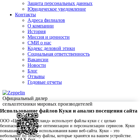
Защита персональных данных
Юридическое уведомление
Контакты
Адреса филиалов
О компании
История
Миссия и ценности
СМИ о нас
Кодекс деловой этики
Социальная ответственность
Вакансии
Новости
Блог
Отзывы
Годовые отчеты
Официальный дилер
сельхозтехники мировых производителей
Использование файлов Куки и анализ посещения сайта
ООО «Цеппелин Русланд» использует файлы куки c с целью
безопасности, а также оптимизации и персонализации сервисов. Куки
повышают удобство использования вами веб-сайта. Куки – это
небольшие по объему файлы, которые хранятся на вашем устройстве.
MAX бот