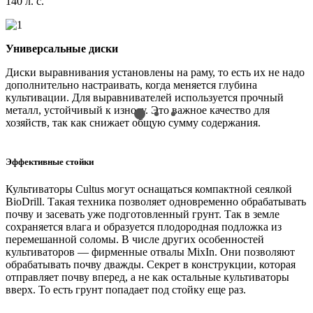
140 л. с.
Универсальные диски
Р
Диски выравнивания установлены на раму, то есть их не надо
С
дополнительно настраивать, когда меняется глубина
Э
культивации. Для выравнивателей используется прочный
с
металл, устойчивый к износу. Это важное качество для
хозяйств, так как снижает общую сумму содержания.
Эффективные стойки
Культиваторы Cultus могут оснащаться компактной сеялкой
BioDrill. Такая техника позволяет одновременно обрабатывать
почву и засевать уже подготовленный грунт. Так в земле
сохраняется влага и образуется плодородная подложка из
перемешанной соломы. В числе других особенностей
культиваторов — фирменные отвалы MixIn. Они позволяют
обрабатывать почву дважды. Секрет в конструкции, которая
отправляет почву вперед, а не как остальные культиваторы
вверх. То есть грунт попадает под стойку еще раз.