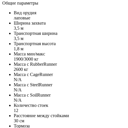
Общие параметры
Вид орудия
лаповые
Ширина захвата
3,5 м
Транспортная ширина
3,5 м
Транспортная высота
1,8 м
Масса мин/макс
1900/3000 кг
Масса с RubberRunner
2600 кг
Масса с CageRunner
N/A
Масса с SteelRunner
N/A
Масса с SoilRunner
N/A
Количество стоек
12
Расстояние между стойками
30 см
Тормоза