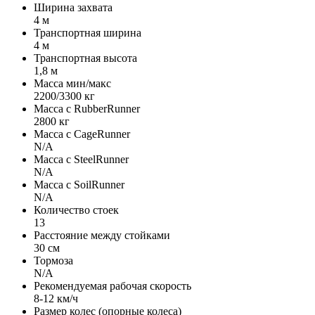
Ширина захвата
4 м
Транспортная ширина
4 м
Транспортная высота
1,8 м
Масса мин/макс
2200/3300 кг
Масса с RubberRunner
2800 кг
Масса с CageRunner
N/A
Масса с SteelRunner
N/A
Масса с SoilRunner
N/A
Количество стоек
13
Расстояние между стойками
30 см
Тормоза
N/A
Рекомендуемая рабочая скорость
8-12 км/ч
Размер колес (опорные колеса)