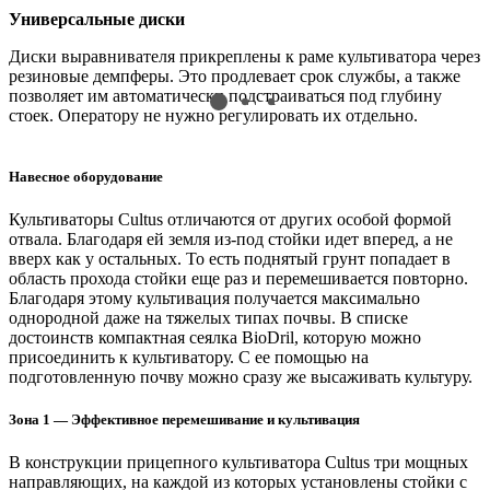
Универсальные диски
Р
Диски выравнивателя прикреплены к раме культиватора через
К
резиновые демпферы. Это продлевает срок службы, а также
Э
позволяет им автоматически подстраиваться под глубину
с
стоек. Оператору не нужно регулировать их отдельно.
Навесное оборудование
Культиваторы Cultus отличаются от других особой формой
отвала. Благодаря ей земля из-под стойки идет вперед, а не
вверх как у остальных. То есть поднятый грунт попадает в
область прохода стойки еще раз и перемешивается повторно.
Благодаря этому культивация получается максимально
однородной даже на тяжелых типах почвы. В списке
достоинств компактная сеялка BioDril, которую можно
присоединить к культиватору. С ее помощью на
подготовленную почву можно сразу же высаживать культуру.
Зона 1 — Эффективное перемешивание и культивация
В конструкции прицепного культиватора Cultus три мощных
направляющих, на каждой из которых установлены стойки с