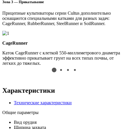
Зона 3 — Прикатывание
Прицепные культиваторы серии Cultus дополнительно
оснащаются специальными катками для разных задач:
CageRunner, RubberRunner, SteelRunner и SoilRunner.
CageRunner
Каток CageRunner с клеткой 550-миллиметрового диаметра
Д
эффективно прикатывает грунт на всех типах почвы, от
R
легких до тяжелых.
с
Характеристики
Технические характеристики
Общие параметры
Вид орудия
Ширина захвата