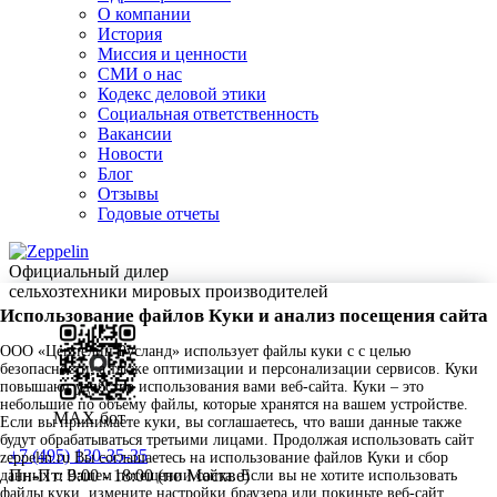
О компании
История
Миссия и ценности
СМИ о нас
Кодекс деловой этики
Социальная ответственность
Вакансии
Новости
Блог
Отзывы
Годовые отчеты
Официальный дилер
сельхозтехники мировых производителей
Использование файлов Куки и анализ посещения сайта
ООО «Цеппелин Русланд» использует файлы куки c с целью
безопасности, а также оптимизации и персонализации сервисов. Куки
повышают удобство использования вами веб-сайта. Куки – это
небольшие по объему файлы, которые хранятся на вашем устройстве.
MAX бот
Если вы принимаете куки, вы соглашаетесь, что ваши данные также
будут обрабатываться третьими лицами. Продолжая использовать сайт
+7 (495) 130-35-35
zeppelin.ru Вы соглашаетесь на использование файлов Куки и сбор
Пн-Пт: 9:00 - 18:00 (по Москве)
данных о Вашем посещении сайта. Если вы не хотите использовать
файлы куки, измените настройки браузера или покиньте веб-сайт.