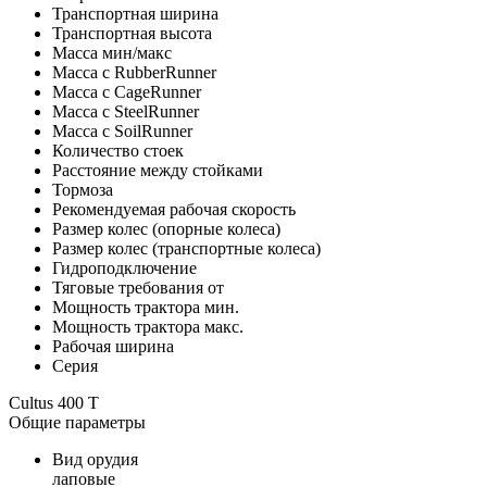
Транспортная ширина
Транспортная высота
Масса мин/макс
Масса с RubberRunner
Масса с CageRunner
Масса с SteelRunner
Масса с SoilRunner
Количество стоек
Расстояние между стойками
Тормоза
Рекомендуемая рабочая скорость
Размер колес (опорные колеса)
Размер колес (транспортные колеса)
Гидроподключение
Тяговые требования от
Мощность трактора мин.
Мощность трактора макс.
Рабочая ширина
Серия
Cultus 400 T
Общие параметры
Вид орудия
лаповые