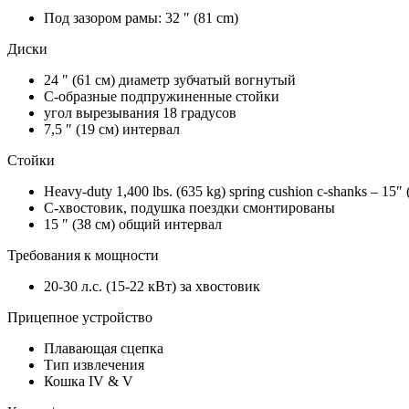
Под зазором рамы: 32 ″ (81 cm)
Диски
24 ″ (61 см) диаметр зубчатый вогнутый
С-образные подпружиненные стойки
угол вырезывания 18 градусов
7,5 ″ (19 см) интервал
Стойки
Heavy-duty 1,400 lbs. (635 kg) spring cushion c-shanks – 15″ 
C-хвостовик, подушка поездки смонтированы
15 ″ (38 см) общий интервал
Требования к мощности
20-30 л.с. (15-22 кВт) за хвостовик
Прицепное устройство
Плавающая сцепка
Тип извлечения
Кошка IV & V