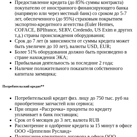
Предоставление кредита (до 85% суммы контракта)
покупателю от иностранного финансирующего банка
(напрямую или через местный банк) со сроком до 5-7
лет, обеспеченного (до 95%) страховым покрытием
экспортно-кредитного агентства (Euler Hermes,
COFACE, BPIfrance, SERV, Credendo, US Exim и других
т.д.) страны происхождения оборудования;
Срок до 7 лет (в зависимости от суммы кредита может
быть увеличен до 10 лет), валюты USD, EUR;
Более 51% оборудования должно быть произведено в
стране нахождения ЭКА;
Прибыльная деятельность за последние 2 года;
Наличие положительного показателя собственного
капитала заемщика;
Потребительский кредит**
Потребительский кредит физ. лицу до 750 тыс. руб на
приобретение запчастей или сервиса;
При опции «Рассрочка» проценты по кредиту
уплачивает в банк поставщик;
Срок от 6 месяцев до 3 лет, валюта RUB
Рассмотрение и одобрение кредита за 15 минут в офисе
ООО «Цеппелин Русланд»
Подписание кредитного договора в офисе ООО