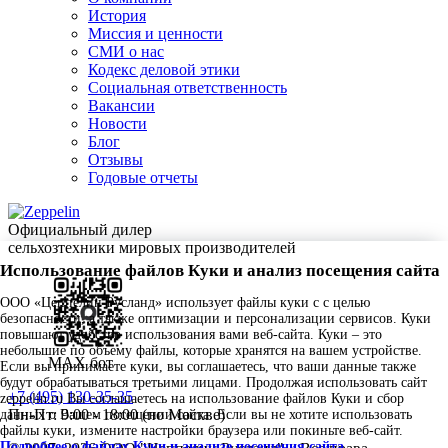
История
Миссия и ценности
СМИ о нас
Кодекс деловой этики
Социальная ответственность
Вакансии
Новости
Блог
Отзывы
Годовые отчеты
Официальный дилер
сельхозтехники мировых производителей
Использование файлов Куки и анализ посещения сайта
ООО «Цеппелин Русланд» использует файлы куки c с целью
безопасности, а также оптимизации и персонализации сервисов. Куки
повышают удобство использования вами веб-сайта. Куки – это
небольшие по объему файлы, которые хранятся на вашем устройстве.
MAX бот
Если вы принимаете куки, вы соглашаетесь, что ваши данные также
будут обрабатываться третьими лицами. Продолжая использовать сайт
+7 (495) 130-35-35
zeppelin.ru Вы соглашаетесь на использование файлов Куки и сбор
Пн-Пт: 9:00 - 18:00 (по Москве)
данных о Вашем посещении сайта. Если вы не хотите использовать
файлы куки, измените настройки браузера или покиньте веб-сайт.
Подробнее о файлах Куки и анализе посещения сайта
.