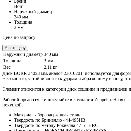
Бренд
Borr
Наружный диаметр
340 мм
Толщина
3 мм
Цена по запросу
Узнать цену
Наружный диаметр
340 мм
Толщина
3 мм
Вес
2,11 кг
Диск BORR 340х3 мм, аналог 23010201, используется для форм
жесткостью, устойчивостью к ударам и абразивному износу, чт
Элемент относится к категории диск сошника и предназначен 
Рабочий орган сеялки покупайте в компании Zeppelin. На все 
покупкой.
Материал - борсодержащая сталь
Твердость по Бринеллю 444-495HB
Твердость по методу Роквелла 47-51 HRC
Применим для HORSCH PRONTO EXPRESS