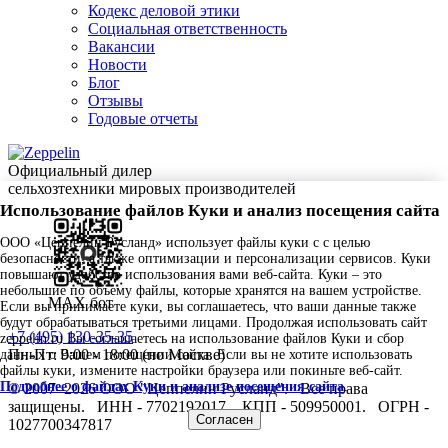
Кодекс деловой этики
Социальная ответственность
Вакансии
Новости
Блог
Отзывы
Годовые отчеты
Официальный дилер
сельхозтехники мировых производителей
Использование файлов Куки и анализ посещения сайта
ООО «Цеппелин Русланд» использует файлы куки c с целью
безопасности, а также оптимизации и персонализации сервисов. Куки
повышают удобство использования вами веб-сайта. Куки – это
небольшие по объему файлы, которые хранятся на вашем устройстве.
MAX бот
Если вы принимаете куки, вы соглашаетесь, что ваши данные также
будут обрабатываться третьими лицами. Продолжая использовать сайт
+7 (495) 130-35-35
zeppelin.ru Вы соглашаетесь на использование файлов Куки и сбор
Пн-Пт: 9:00 - 18:00 (по Москве)
данных о Вашем посещении сайта. Если вы не хотите использовать
файлы куки, измените настройки браузера или покиньте веб-сайт.
Подробнее о файлах Куки и анализе посещения сайта
.
© 2007–2026 ООО "Цеппелин Русланд".
Все права
защищены.
ИНН - 7702192017.
КПП - 509950001.
ОГРН -
Согласен
1027700347817