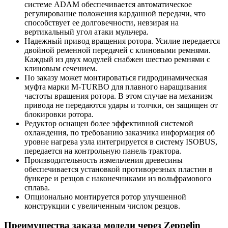
системе ADAM обеспечивается автоматическое
регулирование положения карданной передачи, что
способствует ее долговечности, невзирая на
вертикальный угол атаки мульчера.
Надежный привод вращения ротора. Усилие передается
двойной ременной передачей с клиновыми ремнями.
Каждый из двух модулей снабжен шестью ремнями с
клиновым сечением.
По заказу может монтироваться гидродинамическая
муфта марки M-TURBO для плавного наращивания
частоты вращения ротора. В этом случае на механизм
привода не передаются удары и толчки, он защищен от
блокировки ротора.
Редуктор оснащен более эффективной системой
охлаждения, по требованию заказчика информация об
уровне нагрева узла интегрируется в систему ISOBUS,
передается на контрольную панель трактора.
Производительность измельчения древесины
обеспечивается установкой противорезных пластин в
бункере и резцов с наконечниками из вольфрамового
сплава.
Опционально монтируется ротор улучшенной
конструкции с увеличенным числом резцов.
Преимущества заказа модели через Zeppelin