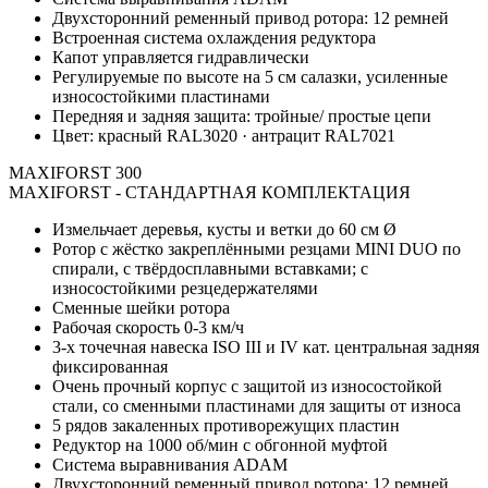
Двухсторонний ременный привод ротора: 12 ремней
Встроенная система охлаждения редуктора
Капот управляется гидравлически
Регулируемые по высоте на 5 см салазки, усиленные
износостойкими пластинами
Передняя и задняя защита: тройные/ простые цепи
Цвет: красный RAL3020 · антрацит RAL7021
MAXIFORST 300
MAXIFORST - СТАНДАРТНАЯ КОМПЛЕКТАЦИЯ
Измельчает деревья, кусты и ветки до 60 см Ø
Ротор с жёстко закреплёнными резцами MINI DUO по
спирали, с твёрдосплавными вставками; с
износостойкими резцедержателями
Сменные шейки ротора
Рабочая скорость 0-3 км/ч
3-х точечная навеска ISO III и IV кат. центральная задняя
фиксированная
Очень прочный корпус с защитой из износостойкой
стали, со сменными пластинами для защиты от износа
5 рядов закаленных противорежущих пластин
Редуктор на 1000 об/мин с обгонной муфтой
Система выравнивания ADAM
Двухсторонний ременный привод ротора: 12 ремней