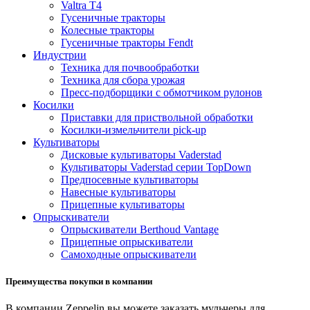
Valtra T4
Гусеничные тракторы
Колесные тракторы
Гусеничные тракторы Fendt
Индустрии
Техника для почвообработки
Техника для сбора урожая
Пресс-подборщики с обмотчиком рулонов
Косилки
Приставки для приствольной обработки
Косилки-измельчители pick-up
Культиваторы
Дисковые культиваторы Vaderstad
Культиваторы Vaderstad серии TopDown
Предпосевные культиваторы
Навесные культиваторы
Прицепные культиваторы
Опрыскиватели
Опрыскиватели Berthoud Vantage
Прицепные опрыскиватели
Самоходные опрыскиватели
Преимущества покупки в компании
В компании Zeppelin вы можете заказать мульчеры для