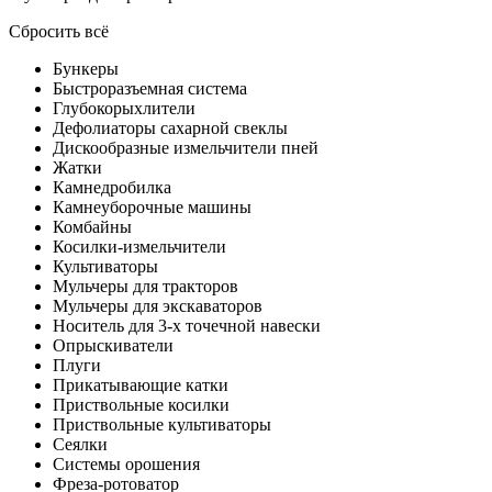
Сбросить всё
Бункеры
Быстроразъемная система
Глубокорыхлители
Дефолиаторы сахарной свеклы
Дискообразные измельчители пней
Жатки
Камнедробилка
Камнеуборочные машины
Комбайны
Косилки-измельчители
Культиваторы
Мульчеры для тракторов
Мульчеры для экскаваторов
Носитель для 3-х точечной навески
Опрыскиватели
Плуги
Прикатывающие катки
Приствольные косилки
Приствольные культиваторы
Сеялки
Системы орошения
Фреза-ротоватор