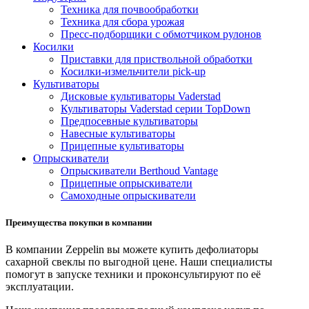
Техника для почвообработки
Техника для сбора урожая
Пресс-подборщики с обмотчиком рулонов
Косилки
Приставки для приствольной обработки
Косилки-измельчители pick-up
Культиваторы
Дисковые культиваторы Vaderstad
Культиваторы Vaderstad серии TopDown
Предпосевные культиваторы
Навесные культиваторы
Прицепные культиваторы
Опрыскиватели
Опрыскиватели Berthoud Vantage
Прицепные опрыскиватели
Самоходные опрыскиватели
Преимущества покупки в компании
В компании Zeppelin вы можете купить дефолиаторы
сахарной свеклы по выгодной цене. Наши специалисты
помогут в запуске техники и проконсультируют по её
эксплуатации.