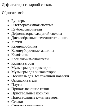
Дефолиаторы сахарной свеклы
Сбросить всё
Бункеры
Быстроразъемная система
Глубокорыхлители
Дефолиаторы сахарной свеклы
Дискообразные измельчители пней
Жатки
Камнедробилка
Камнеуборочные машины
Комбайны
Косилки-измельчители
Культиваторы
Мульчеры для тракторов
Мульчеры для экскаваторов
Носитель для 3-х точечной навески
Опрыскиватели
Плуги
Прикатывающие катки
Приствольные косилки
Приствольные культиваторы
Сеялки
Системы орошения