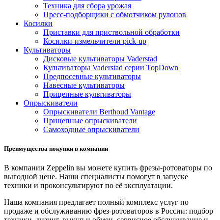
Техника для сбора урожая
Пресс-подборщики с обмотчиком рулонов
Косилки
Приставки для приствольной обработки
Косилки-измельчители pick-up
Культиваторы
Дисковые культиваторы Vaderstad
Культиваторы Vaderstad серии TopDown
Предпосевные культиваторы
Навесные культиваторы
Прицепные культиваторы
Опрыскиватели
Опрыскиватели Berthoud Vantage
Прицепные опрыскиватели
Самоходные опрыскиватели
Преимущества покупки в компании
В компании Zeppelin вы можете купить фрезы-ротоваторы по
выгодной цене. Наши специалисты помогут в запуске
техники и проконсультируют по её эксплуатации.
Наша компания предлагает полный комплекс услуг по
продаже и обслуживанию фрез-ротоваторов в России: подбор
техники, лизинг, выкуп и обмен, сервисное обслуживание и