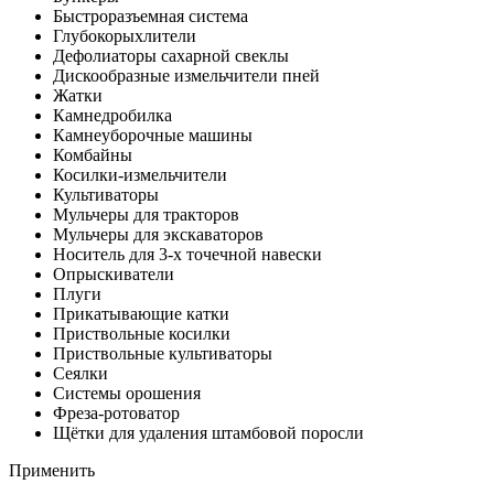
Быстроразъемная система
Глубокорыхлители
Дефолиаторы сахарной свеклы
Дискообразные измельчители пней
Жатки
Камнедробилка
Камнеуборочные машины
Комбайны
Косилки-измельчители
Культиваторы
Мульчеры для тракторов
Мульчеры для экскаваторов
Носитель для 3-х точечной навески
Опрыскиватели
Плуги
Прикатывающие катки
Приствольные косилки
Приствольные культиваторы
Сеялки
Системы орошения
Фреза-ротоватор
Щётки для удаления штамбовой поросли
Применить