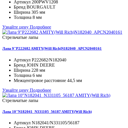
Артикул
200PWV1208
Бренд
BOURGAULT
Ширина
305 мм
Толщина
8 мм
Узнайте цену
Подробнее
Стрельчатые лапы
Лапа 9"P222682 AMITY(Will Rich)N182040_APCN2040161
Артикул
P222682/N182040
Бренд
JOHN DEERE
Ширина
228 мм
Толщина
6 мм
Межцентровое расстояние
44,5 мм
Узнайте цену
Подробнее
Стрельчатые лапы
Лапа 10"N182041_N331105_56187 AMITY(Will Rich)
Артикул
N182041/N331105/56187
Бренд
JOHN DEERE