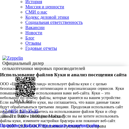
История
Миссия и ценности
СМИ о нас
Кодекс деловой этики
Социальная ответственность
Вакансии
Новости
Блог
Отзывы
Годовые отчеты
Официальный дилер
сельхозтехники мировых производителей
Использование файлов Куки и анализ посещения сайта
ООО «Цеппелин Русланд» использует файлы куки c с целью
безопасности, а также оптимизации и персонализации сервисов. Куки
повышают удобство использования вами веб-сайта. Куки – это
небольшие по объему файлы, которые хранятся на вашем устройстве.
MAX бот
Если вы принимаете куки, вы соглашаетесь, что ваши данные также
будут обрабатываться третьими лицами. Продолжая использовать сайт
+7 (495) 130-35-35
zeppelin.ru Вы соглашаетесь на использование файлов Куки и сбор
Пн-Пт: 9:00 - 18:00 (по Москве)
данных о Вашем посещении сайта. Если вы не хотите использовать
файлы куки, измените настройки браузера или покиньте веб-сайт.
Подробнее о файлах Куки и анализе посещения сайта
.
© 2007–2026 ООО "Цеппелин Русланд".
Все права