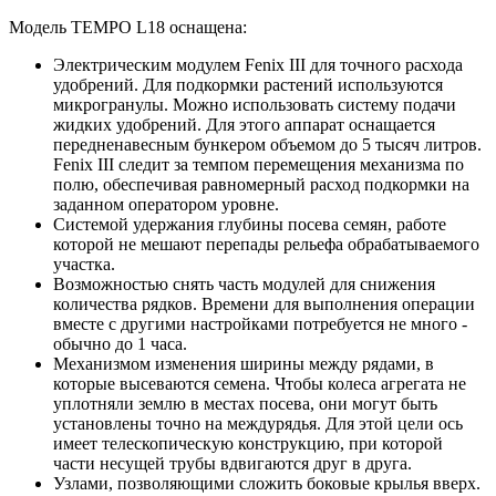
Модель TEMPO L18 оснащена:
Электрическим модулем Fenix III для точного расхода
удобрений. Для подкормки растений используются
микрогранулы. Можно использовать систему подачи
жидких удобрений. Для этого аппарат оснащается
передненавесным бункером объемом до 5 тысяч литров.
Fenix III следит за темпом перемещения механизма по
полю, обеспечивая равномерный расход подкормки на
заданном оператором уровне.
Системой удержания глубины посева семян, работе
которой не мешают перепады рельефа обрабатываемого
участка.
Возможностью снять часть модулей для снижения
количества рядков. Времени для выполнения операции
вместе с другими настройками потребуется не много -
обычно до 1 часа.
Механизмом изменения ширины между рядами, в
которые высеваются семена. Чтобы колеса агрегата не
уплотняли землю в местах посева, они могут быть
установлены точно на междурядья. Для этой цели ось
имеет телескопическую конструкцию, при которой
части несущей трубы вдвигаются друг в друга.
Узлами, позволяющими сложить боковые крылья вверх.